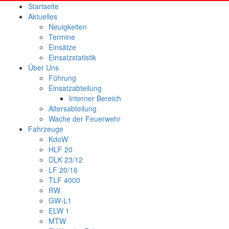
Startseite
Aktuelles
Neuigkeiten
Termine
Einsätze
Einsatzstatistik
Über Uns
Führung
Einsatzabteilung
Interner Bereich
Altersabteilung
Wache der Feuerwehr
Fahrzeuge
KdoW
HLF 20
DLK 23/12
LF 20/16
TLF 4000
RW
GW-L1
ELW 1
MTW