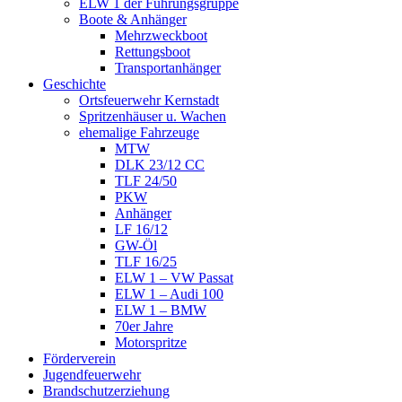
ELW 1 der Führungsgruppe
Boote & Anhänger
Mehrzweckboot
Rettungsboot
Transportanhänger
Geschichte
Ortsfeuerwehr Kernstadt
Spritzenhäuser u. Wachen
ehemalige Fahrzeuge
MTW
DLK 23/12 CC
TLF 24/50
PKW
Anhänger
LF 16/12
GW-Öl
TLF 16/25
ELW 1 – VW Passat
ELW 1 – Audi 100
ELW 1 – BMW
70er Jahre
Motorspritze
Förderverein
Jugendfeuerwehr
Brandschutzerziehung