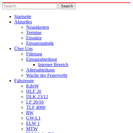
Startseite
Aktuelles
Neuigkeiten
Termine
Einsätze
Einsatzstatistik
Über Uns
Führung
Einsatzabteilung
Interner Bereich
Altersabteilung
Wache der Feuerwehr
Fahrzeuge
KdoW
HLF 20
DLK 23/12
LF 20/16
TLF 4000
RW
GW-L1
ELW 1
MTW