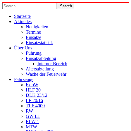
Startseite
Aktuelles
Neuigkeiten
Termine
Einsätze
Einsatzstatistik
Über Uns
Führung
Einsatzabteilung
Interner Bereich
Altersabteilung
Wache der Feuerwehr
Fahrzeuge
KdoW
HLF 20
DLK 23/12
LF 20/16
TLF 4000
RW
GW-L1
ELW 1
MTW