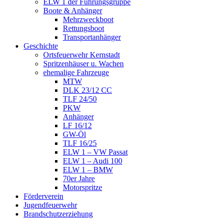
ELW 1 der Führungsgruppe
Boote & Anhänger
Mehrzweckboot
Rettungsboot
Transportanhänger
Geschichte
Ortsfeuerwehr Kernstadt
Spritzenhäuser u. Wachen
ehemalige Fahrzeuge
MTW
DLK 23/12 CC
TLF 24/50
PKW
Anhänger
LF 16/12
GW-Öl
TLF 16/25
ELW 1 – VW Passat
ELW 1 – Audi 100
ELW 1 – BMW
70er Jahre
Motorspritze
Förderverein
Jugendfeuerwehr
Brandschutzerziehung