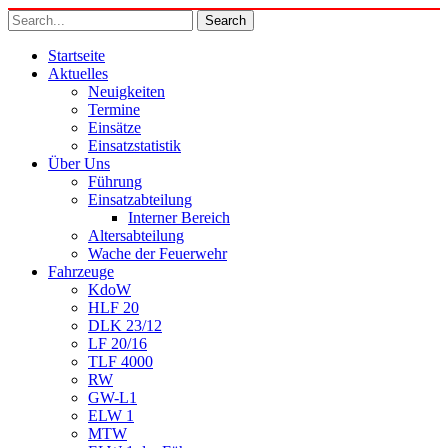
Startseite
Aktuelles
Neuigkeiten
Termine
Einsätze
Einsatzstatistik
Über Uns
Führung
Einsatzabteilung
Interner Bereich
Altersabteilung
Wache der Feuerwehr
Fahrzeuge
KdoW
HLF 20
DLK 23/12
LF 20/16
TLF 4000
RW
GW-L1
ELW 1
MTW