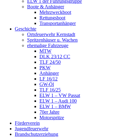
ELW 1 der Führungsgruppe
Boote & Anhänger
Mehrzweckboot
Rettungsboot
Transportanhänger
Geschichte
Ortsfeuerwehr Kernstadt
Spritzenhäuser u. Wachen
ehemalige Fahrzeuge
MTW
DLK 23/12 CC
TLF 24/50
PKW
Anhänger
LF 16/12
GW-Öl
TLF 16/25
ELW 1 – VW Passat
ELW 1 – Audi 100
ELW 1 – BMW
70er Jahre
Motorspritze
Förderverein
Jugendfeuerwehr
Brandschutzerziehung