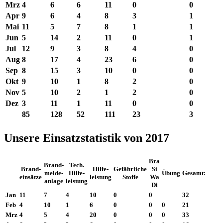
Mrz
4
6
6
11
0
0
Apr
9
6
4
8
3
1
Mai
11
5
7
8
1
1
Jun
5
14
2
11
0
1
Jul
12
9
3
8
4
0
Aug
8
17
4
23
6
0
Sep
8
15
3
10
0
0
Okt
9
10
1
8
2
0
Nov
5
10
2
1
2
0
Dez
3
11
1
11
0
0
85
128
52
111
23
3
Unsere Einsatzstatistik von 2017
Bra
Brand-
Tech.
Brand-
Hilfe-
Gefährliche
Si
melde-
Hilfe-
Übung
Gesamt:
einsätze
leistung
Stoffe
Wa
anlage
leistung
Di
Jan
11
7
4
10
0
0
32
Feb
4
10
1
6
0
0
0
21
Mrz
4
5
4
20
0
0
0
33