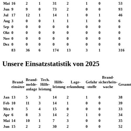
Mai
16
2
1
31
2
1
0
53
Jun
9
9
0
73
2
0
0
93
Jul
17
12
1
14
1
0
1
46
Aug
3
0
0
1
1
1
0
6
Sep
0
0
0
0
0
0
0
0
Okt
0
0
0
0
0
0
0
0
Nov
0
0
0
0
0
0
0
0
Dez
0
0
0
0
0
0
0
0
83
36
6
174
13
3
1
316
Unsere Einsatzstatistik von 2025
Brand-
Brand-
Tech.
Brand-
Hilfe-
Lage-
Gefahr
sicherheits-
melde-
Hilfe-
Gesamt
einsätze
leistung
erkundung
-stoffe
wache
anlage
leistung
Jan
13
5
3
14
2
1
0
38
Feb
10
11
3
14
1
0
0
39
Mrz
9
5
4
15
0
0
0
33
Apr
6
8
3
14
2
1
0
34
Mai
14
10
1
7
3
0
0
35
Jun
15
2
2
30
2
0
0
52