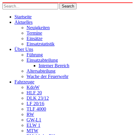
Startseite
Aktuelles
Neuigkeiten
Termine
Einsätze
Einsatzstatistik
Über Uns
Führung
Einsatzabteilung
Interner Bereich
Altersabteilung
Wache der Feuerwehr
Fahrzeuge
KdoW
HLF 20
DLK 23/12
LF 20/16
TLF 4000
RW
GW-L1
ELW 1
MTW