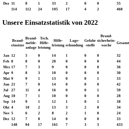
Dez
11
8
1
33
2
0
0
55
114
112
24
195
17
4
2
468
Unsere Einsatzstatistik von 2022
Brand-
Brand-
Tech.
Brand-
Hilfe-
Lage-
Gefahr
sicherheits-
melde-
Hilfe-
Gesamt
einsätze
leistung
erkundung
-stoffe
wache
anlage
leistung
Jan
12
5
0
14
1
0
0
32
Feb
8
8
0
28
0
0
0
44
Mrz
17
7
3
9
0
0
0
36
Apr
9
8
3
10
0
0
0
30
Mai
9
9
1
13
0
0
1
33
Jun
21
7
0
14
0
0
0
42
Jul
27
11
4
16
0
0
1
59
Aug
10
7
1
10
0
0
0
28
Sep
14
9
1
12
1
0
1
38
Okt
4
10
2
13
3
2
0
34
Nov
5
6
2
8
2
1
0
24
Dez
12
7
0
14
0
0
0
33
148
94
17
161
7
3
3
433