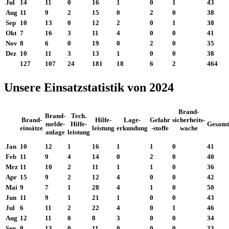
Jul
14
11
0
16
1
0
1
43
Aug
11
9
2
15
0
2
0
38
Sep
10
13
0
12
2
0
1
38
Okt
7
16
3
11
4
0
0
41
Nov
8
6
0
19
0
2
0
35
Dez
10
11
3
13
1
0
0
38
127
107
24
181
18
6
2
464
Unsere Einsatzstatistik von 2024
Brand-
Brand-
Tech.
Brand-
Hilfe-
Lage-
Gefahr
sicherheits-
melde-
Hilfe-
Gesamt
einsätze
leistung
erkundung
-stoffe
wache
anlage
leistung
Jan
10
12
1
16
1
1
0
41
Feb
11
9
4
14
0
2
0
40
Mrz
11
10
2
11
1
1
0
36
Apr
15
9
2
12
4
0
0
42
Mai
9
7
1
28
4
1
0
50
Jun
11
9
1
21
1
0
0
43
Jul
6
11
2
22
4
0
1
46
Aug
12
11
0
8
3
0
0
34
Sep
9
13
0
11
0
0
0
33