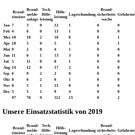
Brand-
Tech.
Brand-
Brand-
Hilfe-
melde-
Hilfe-
Lageerkundung
sicherheits-
Gefahrsto
einsätze
leistung
anlage
leistung
wache
Jan
7
3
0
12
1
0
0
Feb
4
6
0
13
1
0
0
Mrz
10
10
2
10
0
0
1
Apr
10
3
0
5
1
0
1
Mai
9
2
0
4
1
0
0
Jun
11
6
1
13
3
0
0
Jul
5
11
0
8
1
0
0
Aug
14
12
0
17
2
0
0
Sep
6
9
2
2
0
0
0
Okt
8
6
2
6
1
0
0
Nov
8
5
1
13
0
0
0
Dez
5
5
1
9
4
0
0
97
78
9
112
15
0
2
Unsere Einsatzstatistik von 2019
Brand-
Tech.
Brand-
Brand-
Hilfe-
melde-
Hilfe-
Lageerkundung
sicherheits-
Gefahrsto
einsätze
leistung