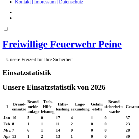
Kontakt | Impressum | Datenschutz
Freiwillige Feuerwehr Peine
– Unsere Freizeit für Ihre Sicherheit –
Einsatzstatistik
Unsere Einsatzstatistik von 2026
Brand-
Tech.
Brand-
Brand-
Hilfe-
Lage-
Gefahr
1
melde-
Hilfe-
sicherheits-
Gesamt
einsätze
leistung
erkundung
-stoffe
anlage
leistung
wache
Jan
10
5
0
17
4
1
0
37
Feb
8
1
1
11
2
0
0
23
Mrz
7
6
1
14
0
0
0
28
Apr
13
1
2
13
1
0
0
30