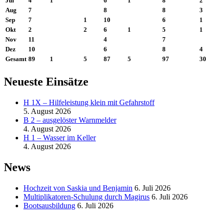
Jul
4
1
6
1
8
2
Aug
7
8
8
3
Sep
7
1
10
6
1
Okt
2
2
6
1
5
1
Nov
11
4
7
Dez
10
6
8
4
Gesamt
89
1
5
87
5
97
30
Neueste Einsätze
H 1X – Hilfeleistung klein mit Gefahrstoff
5. August 2026
B 2 – ausgelöster Warnmelder
4. August 2026
H 1 – Wasser im Keller
4. August 2026
News
Hochzeit von Saskia und Benjamin
6. Juli 2026
Multiplikatoren-Schulung durch Magirus
6. Juli 2026
Bootsausbildung
6. Juli 2026