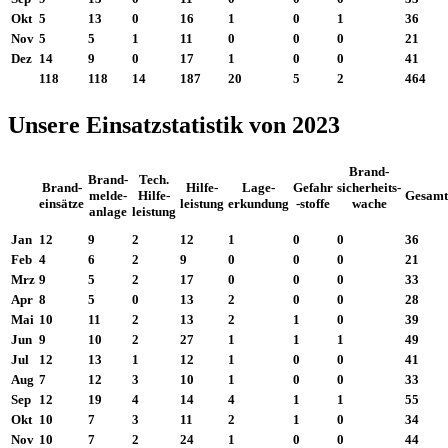
Okt
5
13
0
16
1
0
1
36
Nov
5
5
1
11
0
0
0
21
Dez
14
9
0
17
1
0
0
41
118
118
14
187
20
5
2
464
Unsere Einsatzstatistik von 2023
Brand-
Brand-
Tech.
Brand-
Hilfe-
Lage-
Gefahr
sicherheits-
melde-
Hilfe-
Gesamt
einsätze
leistung
erkundung
-stoffe
wache
anlage
leistung
Jan
12
9
2
12
1
0
0
36
Feb
4
6
2
9
0
0
0
21
Mrz
9
5
2
17
0
0
0
33
Apr
8
5
0
13
2
0
0
28
Mai
10
11
2
13
2
1
0
39
Jun
9
10
2
27
1
1
1
49
Jul
12
13
1
12
1
0
0
41
Aug
7
12
3
10
1
0
0
33
Sep
12
19
4
14
4
1
1
55
Okt
10
7
3
11
2
1
0
34
Nov
10
7
2
24
1
0
0
44