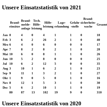
Unsere Einsatzstatistik von 2021
Brand-
Brand-
Tech.
Brand-
Hilfe-
Lage-
Gefahr
sicherheits-
melde-
Hilfe-
Gesamt
einsätze
leistung
erkundung
-stoffe
wache
anlage
leistung
Jan
8
4
0
4
1
1
0
18
Feb
3
6
2
26
2
1
0
40
Mrz
6
4
0
6
0
0
0
17
Apr
7
8
2
8
2
1
0
28
Mai
10
6
0
8
1
1
0
26
Jun
10
5
2
8
0
0
0
25
Jul
10
6
2
12
5
0
0
35
Aug
3
10
1
6
2
1
0
23
Sep
9
11
1
3
2
1
0
27
Okt
1
9
0
5
0
1
0
16
Nov
8
12
1
5
3
1
0
30
Dez
5
6
2
10
1
1
0
19
80
87
13
102
19
9
0
310
Unsere Einsatzstatistik von 2020