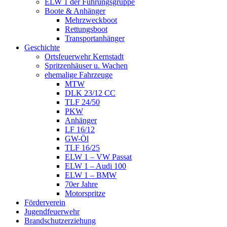
ELW 1 der Führungsgruppe
Boote & Anhänger
Mehrzweckboot
Rettungsboot
Transportanhänger
Geschichte
Ortsfeuerwehr Kernstadt
Spritzenhäuser u. Wachen
ehemalige Fahrzeuge
MTW
DLK 23/12 CC
TLF 24/50
PKW
Anhänger
LF 16/12
GW-Öl
TLF 16/25
ELW 1 – VW Passat
ELW 1 – Audi 100
ELW 1 – BMW
70er Jahre
Motorspritze
Förderverein
Jugendfeuerwehr
Brandschutzerziehung