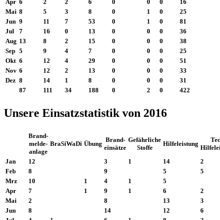
Apr
6
2
2
6
0
0
0
16
Mai
8
5
3
8
0
1
0
25
Jun
9
11
7
53
0
1
0
81
Jul
7
16
0
13
0
0
0
36
Aug
13
8
2
15
0
0
0
38
Sep
5
9
4
7
0
0
0
25
Okt
6
12
4
29
0
0
0
51
Nov
6
12
2
13
0
0
0
33
Dez
8
14
1
8
0
0
0
31
87
111
34
188
0
2
0
422
Unsere Einsatzstatistik von 2016
Brand-
Brand-
Gefährliche
Tec
melde-
BraSiWaDi
Übung
Hilfeleistung
einsätze
Stoffe
Hilfele
anlage
Jan
12
3
1
14
2
Feb
8
9
5
5
Mrz
10
1
4
1
5
Apr
7
1
9
1
6
2
Mai
2
8
13
3
Jun
8
14
12
6