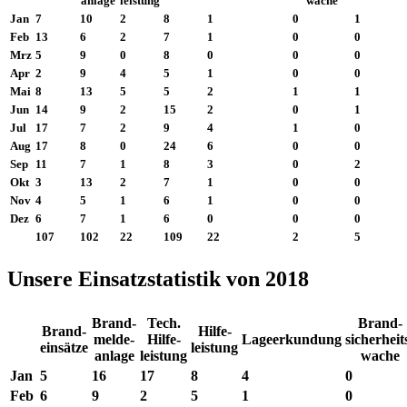
anlage
leistung
wache
Jan
7
10
2
8
1
0
1
Feb
13
6
2
7
1
0
0
Mrz
5
9
0
8
0
0
0
Apr
2
9
4
5
1
0
0
Mai
8
13
5
5
2
1
1
Jun
14
9
2
15
2
0
1
Jul
17
7
2
9
4
1
0
Aug
17
8
0
24
6
0
0
Sep
11
7
1
8
3
0
2
Okt
3
13
2
7
1
0
0
Nov
4
5
1
6
1
0
0
Dez
6
7
1
6
0
0
0
107
102
22
109
22
2
5
Unsere Einsatzstatistik von 2018
Brand-
Tech.
Brand-
Brand-
Hilfe-
melde-
Hilfe-
Lageerkundung
sicherheit
einsätze
leistung
anlage
leistung
wache
Jan
5
16
17
8
4
0
Feb
6
9
2
5
1
0