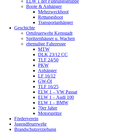
ELW 1 der Führungsgruppe
Boote & Anhänger
Mehrzweckboot
Rettungsboot
Transportanhänger
Geschichte
Ortsfeuerwehr Kernstadt
Spritzenhäuser u. Wachen
ehemalige Fahrzeuge
MTW
DLK 23/12 CC
TLF 24/50
PKW
Anhänger
LF 16/12
GW-Öl
TLF 16/25
ELW 1 – VW Passat
ELW 1 – Audi 100
ELW 1 – BMW
70er Jahre
Motorspritze
Förderverein
Jugendfeuerwehr
Brandschutzerziehung