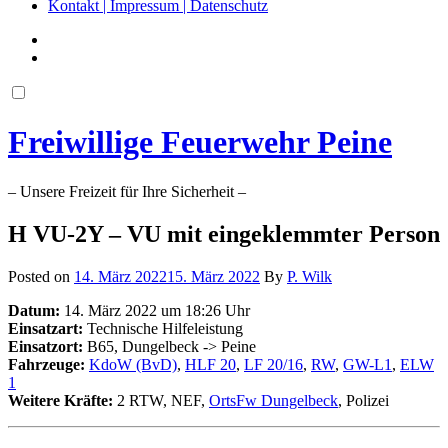
Kontakt | Impressum | Datenschutz
Freiwillige Feuerwehr Peine
– Unsere Freizeit für Ihre Sicherheit –
H VU-2Y – VU mit eingeklemmter Person
Posted on
14. März 2022
15. März 2022
By
P. Wilk
Datum:
14. März 2022 um 18:26 Uhr
Einsatzart:
Technische Hilfeleistung
Einsatzort:
B65, Dungelbeck -> Peine
Fahrzeuge:
KdoW (BvD)
,
HLF 20
,
LF 20/16
,
RW
,
GW-L1
,
ELW
1
Weitere Kräfte:
2 RTW, NEF,
OrtsFw Dungelbeck
, Polizei