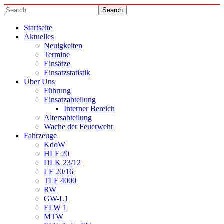
Startseite
Aktuelles
Neuigkeiten
Termine
Einsätze
Einsatzstatistik
Über Uns
Führung
Einsatzabteilung
Interner Bereich
Altersabteilung
Wache der Feuerwehr
Fahrzeuge
KdoW
HLF 20
DLK 23/12
LF 20/16
TLF 4000
RW
GW-L1
ELW 1
MTW