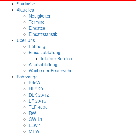
Startseite
Aktuelles
Neuigkeiten
Termine
Einsätze
Einsatzstatistik
Über Uns
Führung
Einsatzabteilung
Interner Bereich
Altersabteilung
Wache der Feuerwehr
Fahrzeuge
KdoW
HLF 20
DLK 23/12
LF 20/16
TLF 4000
RW
GW-L1
ELW 1
MTW