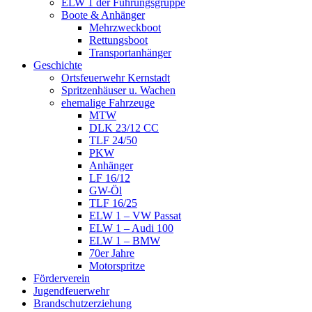
ELW 1 der Führungsgruppe
Boote & Anhänger
Mehrzweckboot
Rettungsboot
Transportanhänger
Geschichte
Ortsfeuerwehr Kernstadt
Spritzenhäuser u. Wachen
ehemalige Fahrzeuge
MTW
DLK 23/12 CC
TLF 24/50
PKW
Anhänger
LF 16/12
GW-Öl
TLF 16/25
ELW 1 – VW Passat
ELW 1 – Audi 100
ELW 1 – BMW
70er Jahre
Motorspritze
Förderverein
Jugendfeuerwehr
Brandschutzerziehung