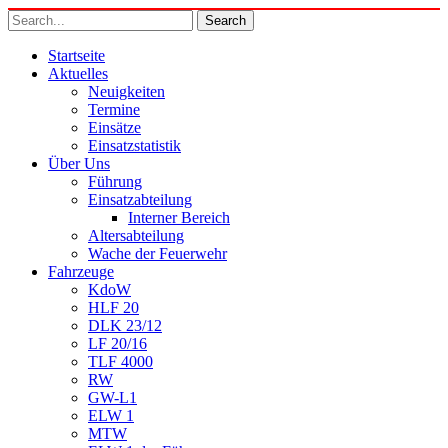
Startseite
Aktuelles
Neuigkeiten
Termine
Einsätze
Einsatzstatistik
Über Uns
Führung
Einsatzabteilung
Interner Bereich
Altersabteilung
Wache der Feuerwehr
Fahrzeuge
KdoW
HLF 20
DLK 23/12
LF 20/16
TLF 4000
RW
GW-L1
ELW 1
MTW