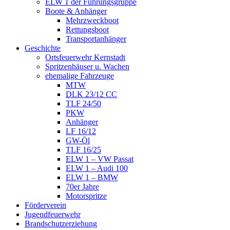
ELW 1 der Führungsgruppe
Boote & Anhänger
Mehrzweckboot
Rettungsboot
Transportanhänger
Geschichte
Ortsfeuerwehr Kernstadt
Spritzenhäuser u. Wachen
ehemalige Fahrzeuge
MTW
DLK 23/12 CC
TLF 24/50
PKW
Anhänger
LF 16/12
GW-Öl
TLF 16/25
ELW 1 – VW Passat
ELW 1 – Audi 100
ELW 1 – BMW
70er Jahre
Motorspritze
Förderverein
Jugendfeuerwehr
Brandschutzerziehung