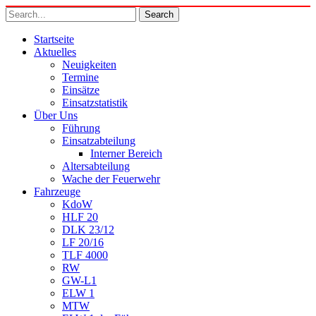
Startseite
Aktuelles
Neuigkeiten
Termine
Einsätze
Einsatzstatistik
Über Uns
Führung
Einsatzabteilung
Interner Bereich
Altersabteilung
Wache der Feuerwehr
Fahrzeuge
KdoW
HLF 20
DLK 23/12
LF 20/16
TLF 4000
RW
GW-L1
ELW 1
MTW