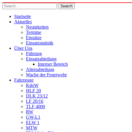
Startseite
Aktuelles
Neuigkeiten
Termine
Einsätze
Einsatzstatistik
Über Uns
Führung
Einsatzabteilung
Interner Bereich
Altersabteilung
Wache der Feuerwehr
Fahrzeuge
KdoW
HLF 20
DLK 23/12
LF 20/16
TLF 4000
RW
GW-L1
ELW 1
MTW