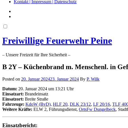
Kontakt | Impressum | Datenschutz
Freiwillige Feuerwehr Peine
– Unsere Freizeit für Ihre Sicherheit –
B 2Y – Küchenbrand m. Menschenl. in Ge
Posted on
20. Januar 2024
23. Januar 2024
By
P. Wilk
Datum:
20. Januar 2024 um 13:21 Uhr
Einsatzart:
Brandeinsatz
Einsatzort:
Breite Straße
Fahrzeuge:
KdoW (BvD)
,
HLF 20
,
DLK 23/12
,
LF 20/16
,
TLF 40
Weitere Kräfte:
ELW 2, Führungsdienst,
OrtsFw Dungelbeck
, Stad
Einsatzbericht: