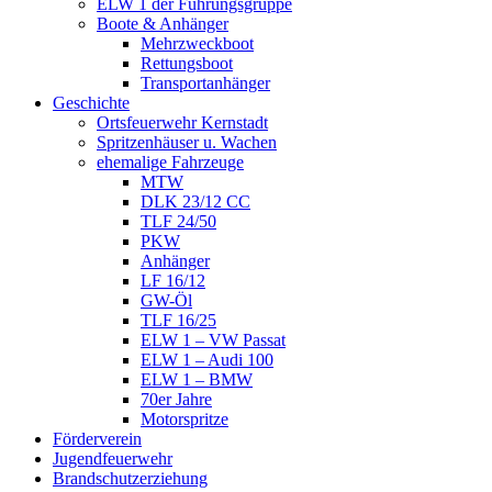
ELW 1 der Führungsgruppe
Boote & Anhänger
Mehrzweckboot
Rettungsboot
Transportanhänger
Geschichte
Ortsfeuerwehr Kernstadt
Spritzenhäuser u. Wachen
ehemalige Fahrzeuge
MTW
DLK 23/12 CC
TLF 24/50
PKW
Anhänger
LF 16/12
GW-Öl
TLF 16/25
ELW 1 – VW Passat
ELW 1 – Audi 100
ELW 1 – BMW
70er Jahre
Motorspritze
Förderverein
Jugendfeuerwehr
Brandschutzerziehung