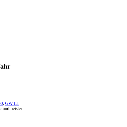
fahr
00
,
GW-L1
tbrandmeister