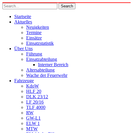
Startseite
Aktuelles
Neuigkeiten
Termine
Einsätze
Einsatzstatistik
Über Uns
Führung
Einsatzabteilung
Interner Bereich
Altersabteilung
Wache der Feuerwehr
Fahrzeuge
KdoW
HLF 20
DLK 23/12
LF 20/16
TLF 4000
RW
GW-L1
ELW 1
MTW