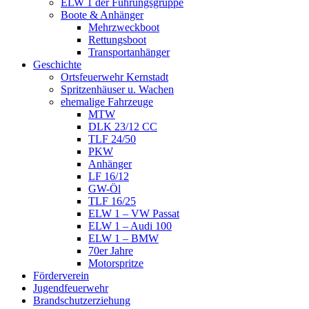
ELW 1 der Führungsgruppe
Boote & Anhänger
Mehrzweckboot
Rettungsboot
Transportanhänger
Geschichte
Ortsfeuerwehr Kernstadt
Spritzenhäuser u. Wachen
ehemalige Fahrzeuge
MTW
DLK 23/12 CC
TLF 24/50
PKW
Anhänger
LF 16/12
GW-Öl
TLF 16/25
ELW 1 – VW Passat
ELW 1 – Audi 100
ELW 1 – BMW
70er Jahre
Motorspritze
Förderverein
Jugendfeuerwehr
Brandschutzerziehung