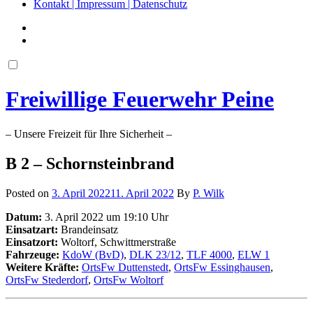
Kontakt | Impressum | Datenschutz
Freiwillige Feuerwehr Peine
– Unsere Freizeit für Ihre Sicherheit –
B 2 – Schornsteinbrand
Posted on
3. April 2022
11. April 2022
By
P. Wilk
Datum:
3. April 2022 um 19:10 Uhr
Einsatzart:
Brandeinsatz
Einsatzort:
Woltorf, Schwittmerstraße
Fahrzeuge:
KdoW (BvD)
,
DLK 23/12
,
TLF 4000
,
ELW 1
Weitere Kräfte:
OrtsFw Duttenstedt
,
OrtsFw Essinghausen
,
OrtsFw Stederdorf
,
OrtsFw Woltorf