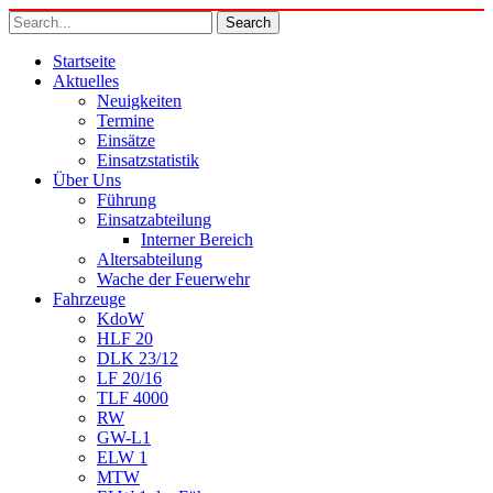
Startseite
Aktuelles
Neuigkeiten
Termine
Einsätze
Einsatzstatistik
Über Uns
Führung
Einsatzabteilung
Interner Bereich
Altersabteilung
Wache der Feuerwehr
Fahrzeuge
KdoW
HLF 20
DLK 23/12
LF 20/16
TLF 4000
RW
GW-L1
ELW 1
MTW