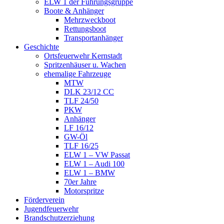
ELW 1 der Führungsgruppe
Boote & Anhänger
Mehrzweckboot
Rettungsboot
Transportanhänger
Geschichte
Ortsfeuerwehr Kernstadt
Spritzenhäuser u. Wachen
ehemalige Fahrzeuge
MTW
DLK 23/12 CC
TLF 24/50
PKW
Anhänger
LF 16/12
GW-Öl
TLF 16/25
ELW 1 – VW Passat
ELW 1 – Audi 100
ELW 1 – BMW
70er Jahre
Motorspritze
Förderverein
Jugendfeuerwehr
Brandschutzerziehung