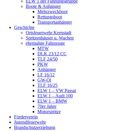
ELW 1 der Führungsgruppe
Boote & Anhänger
Mehrzweckboot
Rettungsboot
Transportanhänger
Geschichte
Ortsfeuerwehr Kernstadt
Spritzenhäuser u. Wachen
ehemalige Fahrzeuge
MTW
DLK 23/12 CC
TLF 24/50
PKW
Anhänger
LF 16/12
GW-Öl
TLF 16/25
ELW 1 – VW Passat
ELW 1 – Audi 100
ELW 1 – BMW
70er Jahre
Motorspritze
Förderverein
Jugendfeuerwehr
Brandschutzerziehung