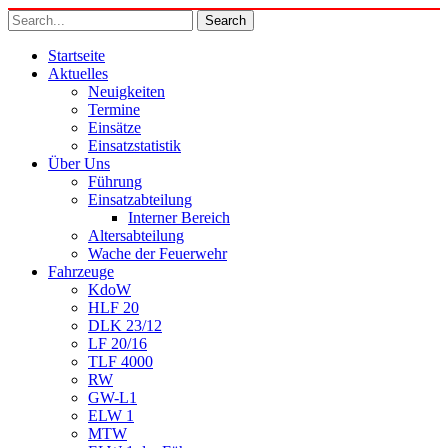
Startseite
Aktuelles
Neuigkeiten
Termine
Einsätze
Einsatzstatistik
Über Uns
Führung
Einsatzabteilung
Interner Bereich
Altersabteilung
Wache der Feuerwehr
Fahrzeuge
KdoW
HLF 20
DLK 23/12
LF 20/16
TLF 4000
RW
GW-L1
ELW 1
MTW