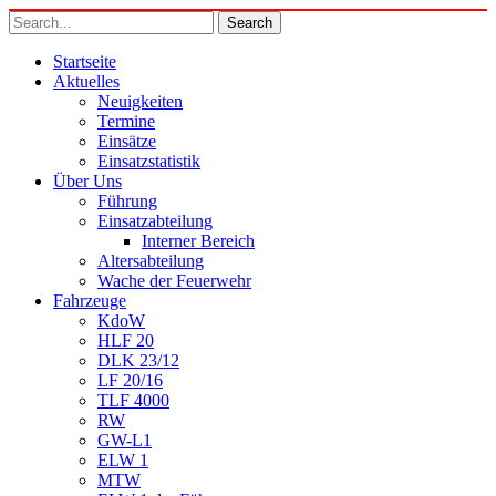
Startseite
Aktuelles
Neuigkeiten
Termine
Einsätze
Einsatzstatistik
Über Uns
Führung
Einsatzabteilung
Interner Bereich
Altersabteilung
Wache der Feuerwehr
Fahrzeuge
KdoW
HLF 20
DLK 23/12
LF 20/16
TLF 4000
RW
GW-L1
ELW 1
MTW