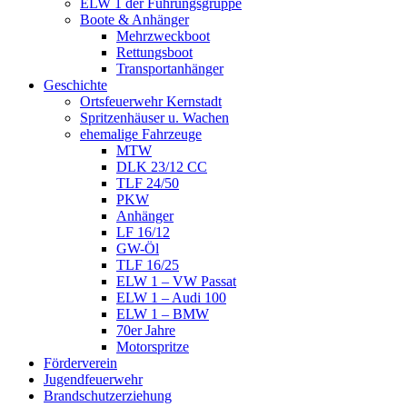
ELW 1 der Führungsgruppe
Boote & Anhänger
Mehrzweckboot
Rettungsboot
Transportanhänger
Geschichte
Ortsfeuerwehr Kernstadt
Spritzenhäuser u. Wachen
ehemalige Fahrzeuge
MTW
DLK 23/12 CC
TLF 24/50
PKW
Anhänger
LF 16/12
GW-Öl
TLF 16/25
ELW 1 – VW Passat
ELW 1 – Audi 100
ELW 1 – BMW
70er Jahre
Motorspritze
Förderverein
Jugendfeuerwehr
Brandschutzerziehung