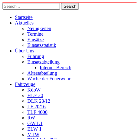
Startseite
Aktuelles
Neuigkeiten
Termine
Einsätze
Einsatzstatistik
Über Uns
Führung
Einsatzabteilung
Interner Bereich
Altersabteilung
Wache der Feuerwehr
Fahrzeuge
KdoW
HLF 20
DLK 23/12
LF 20/16
TLF 4000
RW
GW-L1
ELW 1
MTW