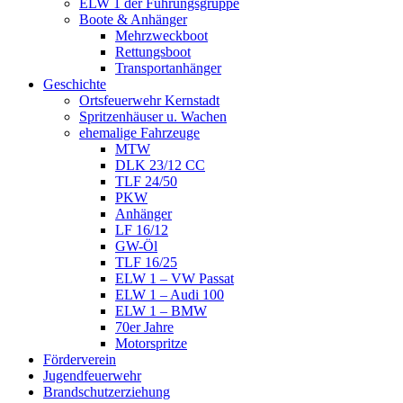
ELW 1 der Führungsgruppe
Boote & Anhänger
Mehrzweckboot
Rettungsboot
Transportanhänger
Geschichte
Ortsfeuerwehr Kernstadt
Spritzenhäuser u. Wachen
ehemalige Fahrzeuge
MTW
DLK 23/12 CC
TLF 24/50
PKW
Anhänger
LF 16/12
GW-Öl
TLF 16/25
ELW 1 – VW Passat
ELW 1 – Audi 100
ELW 1 – BMW
70er Jahre
Motorspritze
Förderverein
Jugendfeuerwehr
Brandschutzerziehung