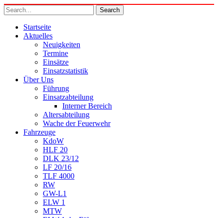
Startseite
Aktuelles
Neuigkeiten
Termine
Einsätze
Einsatzstatistik
Über Uns
Führung
Einsatzabteilung
Interner Bereich
Altersabteilung
Wache der Feuerwehr
Fahrzeuge
KdoW
HLF 20
DLK 23/12
LF 20/16
TLF 4000
RW
GW-L1
ELW 1
MTW