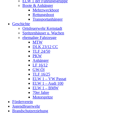
ELW 1 der Führungsgruppe
Boote & Anhänger
Mehrzweckboot
Rettungsboot
Transportanhänger
Geschichte
Ortsfeuerwehr Kernstadt
Spritzenhäuser u. Wachen
ehemalige Fahrzeuge
MTW
DLK 23/12 CC
TLF 24/50
PKW
Anhänger
LF 16/12
GW-Öl
TLF 16/25
ELW 1 – VW Passat
ELW 1 – Audi 100
ELW 1 – BMW
70er Jahre
Motorspritze
Förderverein
Jugendfeuerwehr
Brandschutzerziehung