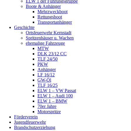
ELW 1 der Führungsgruppe
Boote & Anhänger
Mehrzweckboot
Rettungsboot
Transportanhänger
Geschichte
Ortsfeuerwehr Kernstadt
Spritzenhäuser u. Wachen
ehemalige Fahrzeuge
MTW
DLK 23/12 CC
TLF 24/50
PKW
Anhänger
LF 16/12
GW-Öl
TLF 16/25
ELW 1 – VW Passat
ELW 1 – Audi 100
ELW 1 – BMW
70er Jahre
Motorspritze
Förderverein
Jugendfeuerwehr
Brandschutzerziehung