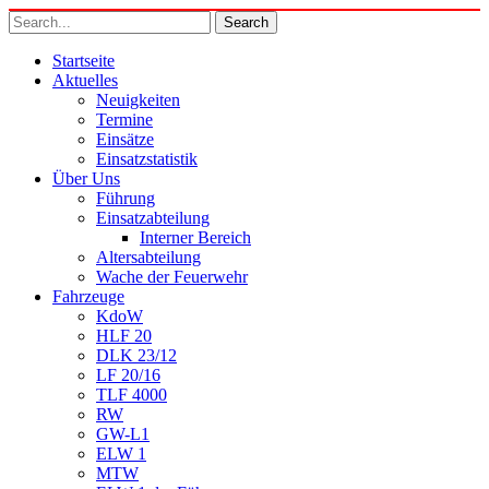
Startseite
Aktuelles
Neuigkeiten
Termine
Einsätze
Einsatzstatistik
Über Uns
Führung
Einsatzabteilung
Interner Bereich
Altersabteilung
Wache der Feuerwehr
Fahrzeuge
KdoW
HLF 20
DLK 23/12
LF 20/16
TLF 4000
RW
GW-L1
ELW 1
MTW