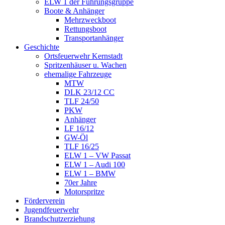
ELW 1 der Führungsgruppe
Boote & Anhänger
Mehrzweckboot
Rettungsboot
Transportanhänger
Geschichte
Ortsfeuerwehr Kernstadt
Spritzenhäuser u. Wachen
ehemalige Fahrzeuge
MTW
DLK 23/12 CC
TLF 24/50
PKW
Anhänger
LF 16/12
GW-Öl
TLF 16/25
ELW 1 – VW Passat
ELW 1 – Audi 100
ELW 1 – BMW
70er Jahre
Motorspritze
Förderverein
Jugendfeuerwehr
Brandschutzerziehung