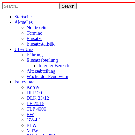
Startseite
Aktuelles
Neuigkeiten
Termine
Einsätze
Einsatzstatistik
Über Uns
Führung
Einsatzabteilung
Interner Bereich
Altersabteilung
Wache der Feuerwehr
Fahrzeuge
KdoW
HLF 20
DLK 23/12
LF 20/16
TLF 4000
RW
GW-L1
ELW 1
MTW