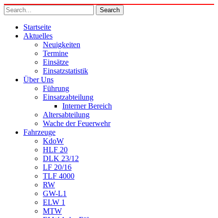
Startseite
Aktuelles
Neuigkeiten
Termine
Einsätze
Einsatzstatistik
Über Uns
Führung
Einsatzabteilung
Interner Bereich
Altersabteilung
Wache der Feuerwehr
Fahrzeuge
KdoW
HLF 20
DLK 23/12
LF 20/16
TLF 4000
RW
GW-L1
ELW 1
MTW