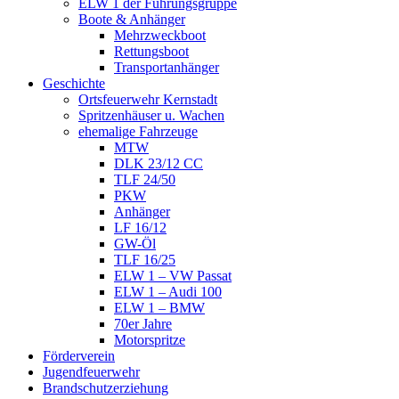
ELW 1 der Führungsgruppe
Boote & Anhänger
Mehrzweckboot
Rettungsboot
Transportanhänger
Geschichte
Ortsfeuerwehr Kernstadt
Spritzenhäuser u. Wachen
ehemalige Fahrzeuge
MTW
DLK 23/12 CC
TLF 24/50
PKW
Anhänger
LF 16/12
GW-Öl
TLF 16/25
ELW 1 – VW Passat
ELW 1 – Audi 100
ELW 1 – BMW
70er Jahre
Motorspritze
Förderverein
Jugendfeuerwehr
Brandschutzerziehung