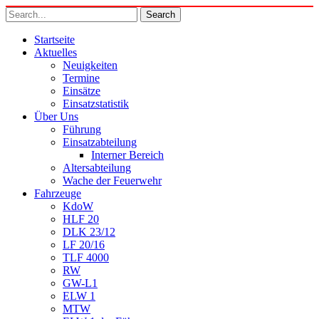
Startseite
Aktuelles
Neuigkeiten
Termine
Einsätze
Einsatzstatistik
Über Uns
Führung
Einsatzabteilung
Interner Bereich
Altersabteilung
Wache der Feuerwehr
Fahrzeuge
KdoW
HLF 20
DLK 23/12
LF 20/16
TLF 4000
RW
GW-L1
ELW 1
MTW