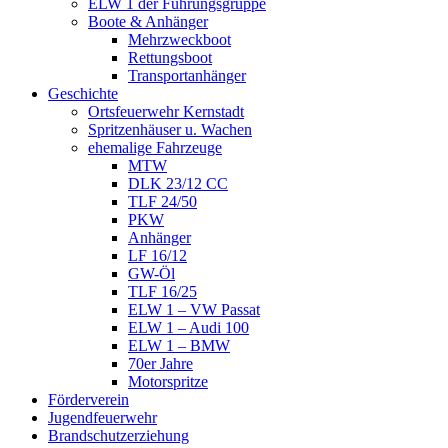
ELW 1 der Führungsgruppe
Boote & Anhänger
Mehrzweckboot
Rettungsboot
Transportanhänger
Geschichte
Ortsfeuerwehr Kernstadt
Spritzenhäuser u. Wachen
ehemalige Fahrzeuge
MTW
DLK 23/12 CC
TLF 24/50
PKW
Anhänger
LF 16/12
GW-Öl
TLF 16/25
ELW 1 – VW Passat
ELW 1 – Audi 100
ELW 1 – BMW
70er Jahre
Motorspritze
Förderverein
Jugendfeuerwehr
Brandschutzerziehung