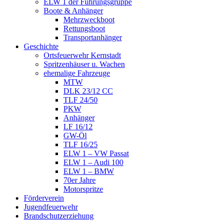
ELW 1 der Führungsgruppe
Boote & Anhänger
Mehrzweckboot
Rettungsboot
Transportanhänger
Geschichte
Ortsfeuerwehr Kernstadt
Spritzenhäuser u. Wachen
ehemalige Fahrzeuge
MTW
DLK 23/12 CC
TLF 24/50
PKW
Anhänger
LF 16/12
GW-Öl
TLF 16/25
ELW 1 – VW Passat
ELW 1 – Audi 100
ELW 1 – BMW
70er Jahre
Motorspritze
Förderverein
Jugendfeuerwehr
Brandschutzerziehung