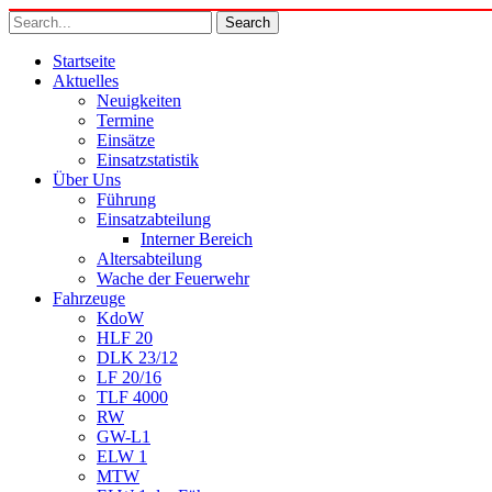
Startseite
Aktuelles
Neuigkeiten
Termine
Einsätze
Einsatzstatistik
Über Uns
Führung
Einsatzabteilung
Interner Bereich
Altersabteilung
Wache der Feuerwehr
Fahrzeuge
KdoW
HLF 20
DLK 23/12
LF 20/16
TLF 4000
RW
GW-L1
ELW 1
MTW